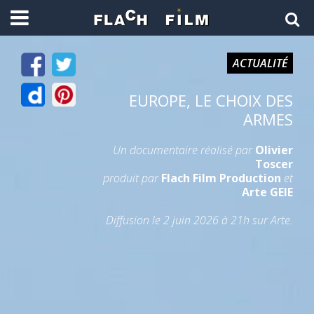
ACTUALITÉ
EUROPE, LE CHOIX DES
ARMES
Un documentaire réalisé par
Olivier
Toscer
produit par
Flach Film Production
et
Arte GEIE
Diffusion le 2 juin 2026 à 21h sur Arte.