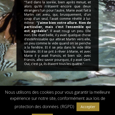
"Tard dans la soirée, bien après minuit, et
alors qu'ils n'étaient encore que deux
étrangers l'un pour l'autre, Marie avait fait à
Martin cet aveu, qui, brusquement, d'un
coup d'un seul, l'avait comme révélé à lui-
même :
"j'aime bien votre allure. Rien de
particulier, mais c'est l'ensemble qui
est agréable"
. Il avait rougi un peu. Elle
non. Elle était belle, il y avait quelque chose
d'indéfinissable qui attirait Martin vers elle,
un peu comme le vide quand on se penche
à la fenêtre. Et il se jeta dans le vide tête
baissée. Et il se prit à rêver à Marie, et avec
Marie il y avait Francis, et bien sûr, avec
Francis, allez savoir pourquoi, il y avait Gert.
Oui, c'est ça, ils étaient tous les quatre."
Nous utilisons des cookies pour vous garantir la meilleure
expérience sur notre site, conformément aux lois de
Droits de reproduction et de diffusion réservés © 2018 Flach Film
Powered by
GW - Agence Web Bordeaux
protection des données. (RGPD)
Accepter