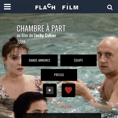
CHAMBRE À PART
un film de
Jacky Cukier
1989
BANDE ANNONCE
ÉQUIPE
PRESSE