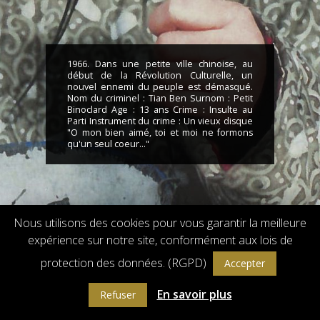
1966. Dans une petite ville chinoise, au
début de la Révolution Culturelle, un
nouvel ennemi du peuple est démasqué.
Nom du criminel : Tian Ben Surnom : Petit
Binoclard Age : 13 ans Crime : Insulte au
Parti Instrument du crime : Un vieux disque
"O mon bien aimé, toi et moi ne formons
qu'un seul coeur..."
Nous utilisons des cookies pour vous garantir la meilleure
expérience sur notre site, conformément aux lois de
Droits de reproduction et de diffusion réservés © 2018 Flach Film
Powered by
GW - Agence Web Bordeaux
protection des données. (RGPD)
Accepter
En savoir plus
Refuser
INFOS DU SITE