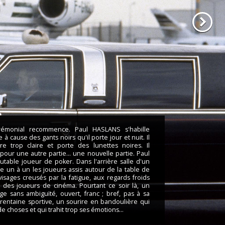
érémonial recommence. Paul HASLANS s'habille
 à cause des gants noirs qu'il porte jour et nuit. Il
re trop claire et porte des lunettes noires.
Il
 pour une autre partie... une nouvelle partie. Paul
outable joueur de poker.
Dans l'arrière salle d'un
rve un à un les joueurs assis autour de la table de
sages creusés par la fatigue, aux regards froids
des joueurs de cinéma. Pourtant ce soir là, un
age sans ambiguïté, ouvert, franc ; bref, pas à sa
a trentaine sportive, un sourire en bandoulière qui
 choses et qui trahit trop ses émotions...