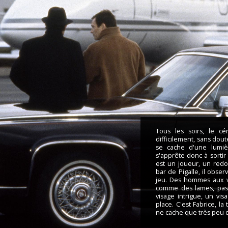
Tous les soirs, le c
difficilement, sans doute
se cache d'une lumiè
s'apprête donc à sortir
est un joueur, un red
bar de Pigalle, il obse
jeu. Des hommes aux vi
comme des lames, pas 
visage intrigue, un vis
place. C'est Fabrice, l
ne cache que très peu de