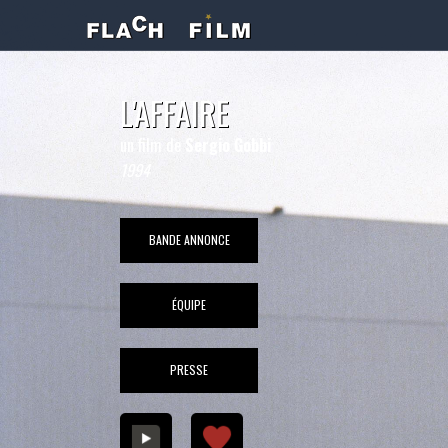
L'AFFAIRE
un film de
Sergio Gobbi
1994
BANDE ANNONCE
ÉQUIPE
PRESSE