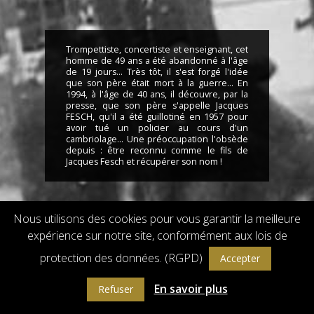
Trompettiste, concertiste et enseignant, cet
homme de 49 ans a été abandonné à l'âge
de 19 jours... Très tôt, il s'est forgé l'idée
que son père était mort à la guerre... En
1994, à l'âge de 40 ans, il découvre, par la
presse, que son père s'appelle Jacques
FESCH, qu'il a été guillotiné en 1957 pour
avoir tué un policier au cours d'un
cambriolage... Une préoccupation l'obsède
depuis : être reconnu comme le fils de
Jacques Fesch et récupérer son nom !
Nous utilisons des cookies pour vous garantir la meilleure
expérience sur notre site, conformément aux lois de
Droits de reproduction et de diffusion réservés © 2018 Flach Film
Powered by
GW - Agence Web Bordeaux
protection des données. (RGPD)
Accepter
En savoir plus
Refuser
INFOS DU SITE