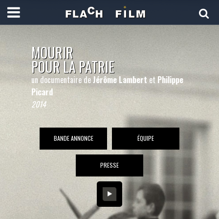
MOURIR
POUR LA PATRIE
un documentaire de
Jérôme Lambert
et
Philippe
Picard
2014
BANDE ANNONCE
ÉQUIPE
PRESSE