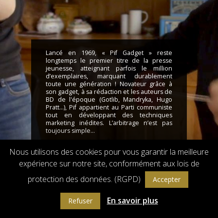
Lancé en 1969, « Pif Gadget » reste
longtemps le premier titre de la presse
jeunesse, atteignant parfois le million
d’exemplaires, marquant durablement
toute une génération ! Novateur grâce à
son gadget, à sa rédaction et les auteurs de
BD de l'époque (Gotlib, Mandryka, Hugo
Pratt…), Pif appartient au Parti communiste
tout en développant des techniques
marketing inédites. L’arbitrage n’est pas
toujours simple…
Nous utilisons des cookies pour vous garantir la meilleure
expérience sur notre site, conformément aux lois de
Droits de reproduction et de diffusion réservés © 2018 Flach Film
Powered by
GW - Agence Web Bordeaux
protection des données. (RGPD)
Accepter
En savoir plus
Refuser
INFOS DU SITE