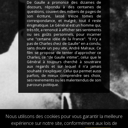
De Gaulle a prononcé des dizaines de
discours, répondu à des centaines de
questions, couvert des milliers de pages de
son écriture, laissé treize tomes de
correspondance, et malgré, tout il reste
énigmatique. Le Général est un homme qui,
très tôt, a renoncé à afficher ses sentiments
ou ses goûts personnels, pour incarner
une "certaine idée de la France". "Il n'y a
pas de Charles chez de Gaulle" en a conclu,
sans doute un peu vite, André Malraux. Ce
film se propose de tenter d'approcher ce
Charles, ce "de Gaulle intime", celui que le
Général à toujours cherché à soustraire
aux regards et sur lequel il n'a jamais
souhaité s'expliquer. Celui qui permet aussi
parfois, de mieux comprendre ses choix,
ses revirements ou les malentendus de son
parcours politique.
Nous utilisons des cookies pour vous garantir la meilleure
expérience sur notre site, conformément aux lois de
Droits de reproduction et de diffusion réservés © 2018 Flach Film
Powered by
GW - Agence Web Bordeaux