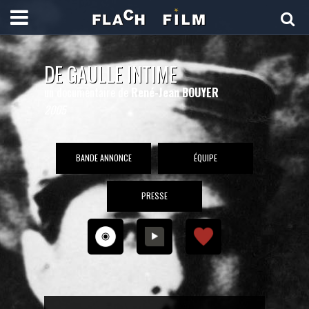
DE GAULLE INTIME
un documentaire de
René-Jean BOUYER
2005
BANDE ANNONCE
ÉQUIPE
PRESSE