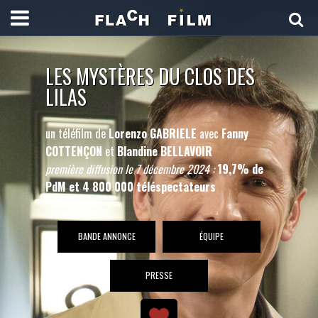
LES MYSTÈRES DU CLOS DES
LILAS
un téléfilm de
Lorenzo GABRIELE
avec
Fanny
COTTENÇON
et
Blandine BELLAVOIR
première diffusion le 7 décembre 2024 :
19,7% de
PdM et 4 800 000 téléspectateurs
BANDE ANNONCE
ÉQUIPE
PRESSE