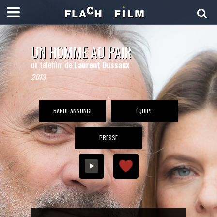
UN HOMME AU PAIR
un téléfilm de
Laurent Dussaux
2013
BANDE ANNONCE
ÉQUIPE
PRESSE