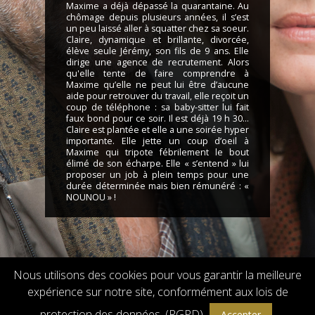
Maxime a déjà dépassé la quarantaine. Au
chômage depuis plusieurs années, il s’est
un peu laissé aller à squatter chez sa soeur.
Claire, dynamique et brillante, divorcée,
élève seule Jérémy, son fils de 9 ans. Elle
dirige une agence de recrutement. Alors
qu'elle tente de faire comprendre à
Maxime qu’elle ne peut lui être d’aucune
aide pour retrouver du travail, elle reçoit un
coup de téléphone : sa baby-sitter lui fait
faux bond pour ce soir. Il est déjà 19 h 30…
Claire est plantée et elle a une soirée hyper
importante. Elle jette un coup d’oeil à
Maxime qui tripote fébrilement le bout
élimé de son écharpe. Elle « s’entend » lui
proposer un job à plein temps pour une
durée déterminée mais bien rémunéré : «
NOUNOU » !
Nous utilisons des cookies pour vous garantir la meilleure
expérience sur notre site, conformément aux lois de
Droits de reproduction et de diffusion réservés © 2018 Flach Film
Powered by
GW - Agence Web Bordeaux
protection des données. (RGPD)
Accepter