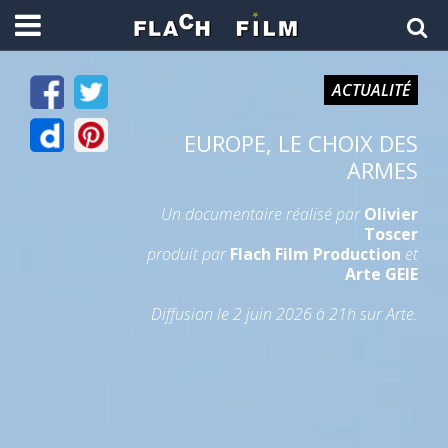
ACTUALITÉ
EUROPE, LE CHOIX DES
ARMES
Un documentaire réalisé par
Olivier
Toscer
produit par
Flach Film Production
et
Arte GEIE
Diffusion le 2 juin 2026 à 21h sur Arte.